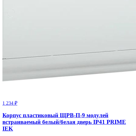
1 234
₽
Корпус пластиковый ЩРВ-П-9 модулей
встраиваемый белый/белая дверь IP41 PRIME
IEK