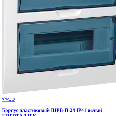
2 294
₽
Корпус пластиковый ЩРВ-П-24 IP41 белый
KREPTA 3 IEK