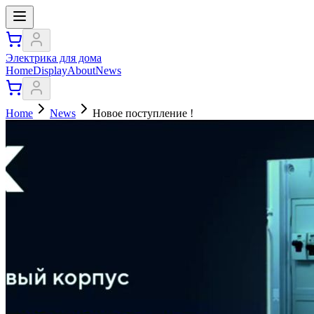
Электрика для дома
Home
Display
About
News
Home
News
Новое поступление !